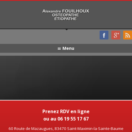
Menu
Prenez RDV en ligne
ou au 06 19 55 17 67
60 Route de Mazaugues, 83470 Saint-Maximin-la-Sainte-Baume