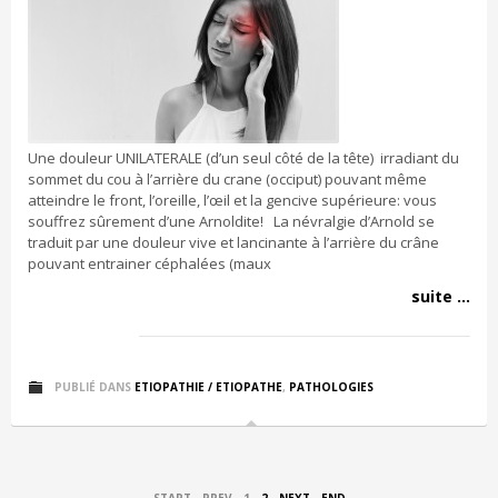
Une douleur UNILATERALE (d’un seul côté de la tête) irradiant du
sommet du cou à l’arrière du crane (occiput) pouvant même
atteindre le front, l’oreille, l’œil et la gencive supérieure: vous
souffrez sûrement d’une Arnoldite! La névralgie d’Arnold se
traduit par une douleur vive et lancinante à l’arrière du crâne
pouvant entrainer céphalées (maux
suite ...
PUBLIÉ DANS
ETIOPATHIE / ETIOPATHE
,
PATHOLOGIES
START
PREV
1
2
NEXT
END