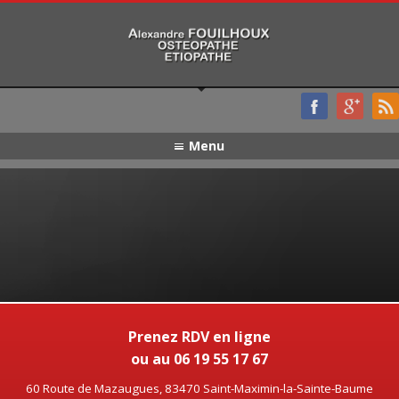
Menu
Prenez RDV en ligne
ou au 06 19 55 17 67
60 Route de Mazaugues, 83470 Saint-Maximin-la-Sainte-Baume