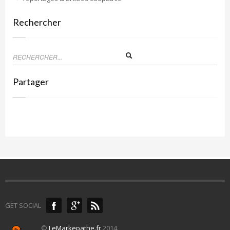
Rechercher
Partager
GET SOCIAL
©
LeMarkepathe.fr
2014.