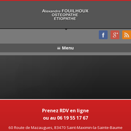
Menu
Prenez RDV en ligne
ou au 06 19 55 17 67
60 Route de Mazaugues, 83470 Saint-Maximin-la-Sainte-Baume