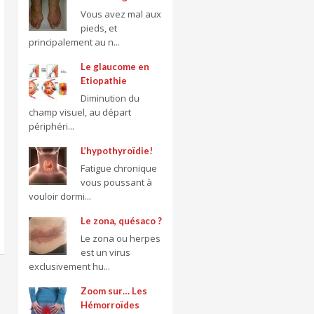
Vous avez mal aux
pieds, et
principalement au n...
Le glaucome en
Etiopathie
Diminution du
champ visuel, au départ
périphéri...
L’hypothyroïdie!
Fatigue chronique
vous poussant à
vouloir dormi...
Le zona, quésaco ?
Le zona ou herpes
est un virus
exclusivement hu...
Zoom sur… Les
Hémorroïdes