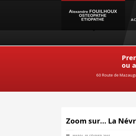
AC
Pren
ou a
60 Route de Mazaugu
Zoom sur… La Névra