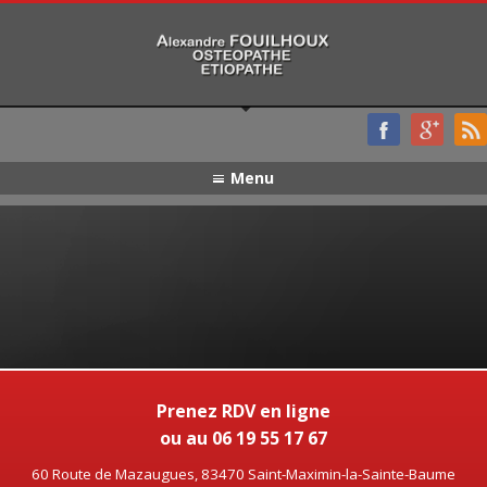
Menu
Prenez RDV en ligne
ou au 06 19 55 17 67
60 Route de Mazaugues, 83470 Saint-Maximin-la-Sainte-Baume