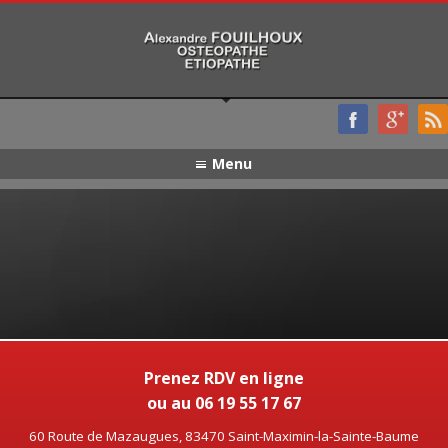
Menu
Prenez RDV en ligne
ou au 06 19 55 17 67
60 Route de Mazaugues, 83470 Saint-Maximin-la-Sainte-Baume