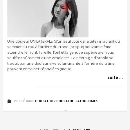
Une douleur UNILATERALE (d’un seul côté de la tête) irradiant du
sommet du cou à l’arrière du crane (occiput) pouvant même
atteindre le front, l’oreille, l’œil et la gencive supérieure: vous
souffrez sûrement d’une Arnoldite! La névralgie d’Arnold se
traduit par une douleur vive et lancinante à l’arrière du crâne
pouvant entrainer céphalées (maux
suite ...
PUBLIÉ DANS
ETIOPATHIE / ETIOPATHE
,
PATHOLOGIES
START
PREV
1
2
NEXT
END