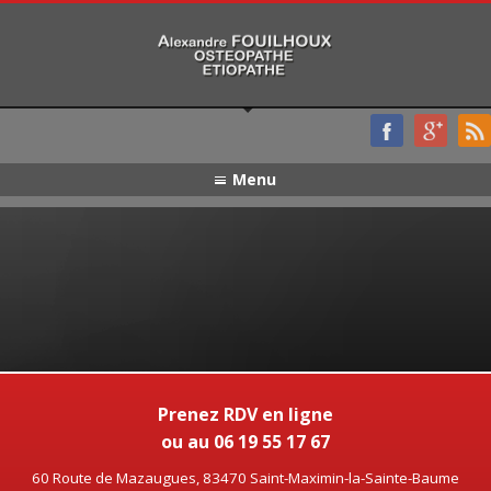
Menu
Prenez RDV en ligne
ou au 06 19 55 17 67
60 Route de Mazaugues, 83470 Saint-Maximin-la-Sainte-Baume