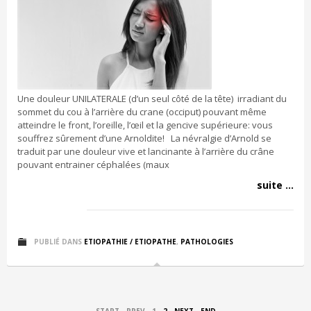
Une douleur UNILATERALE (d’un seul côté de la tête) irradiant du
sommet du cou à l’arrière du crane (occiput) pouvant même
atteindre le front, l’oreille, l’œil et la gencive supérieure: vous
souffrez sûrement d’une Arnoldite! La névralgie d’Arnold se
traduit par une douleur vive et lancinante à l’arrière du crâne
pouvant entrainer céphalées (maux
suite ...
PUBLIÉ DANS
ETIOPATHIE / ETIOPATHE
,
PATHOLOGIES
START
PREV
1
2
NEXT
END