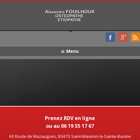
Menu
Prenez RDV en ligne
ou au 06 19 55 17 67
60 Route de Mazaugues, 83470 Saint-Maximin-la-Sainte-Baume